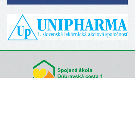
NEPREHLIADNITE
Fond detí
Lastovička