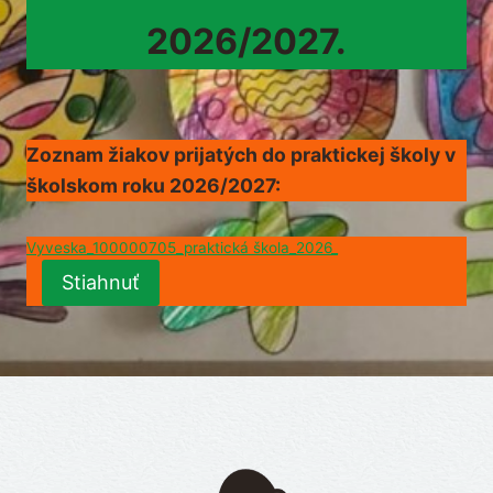
2026/2027.
Zoznam žiakov prijatých do praktickej školy v
školskom roku 2026/2027:
Vyveska_100000705_praktická škola_2026_
Stiahnuť