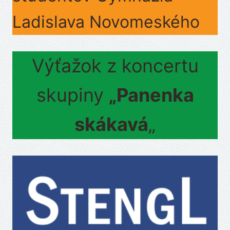
Ladislava Novomeského
Výťažok z koncertu
skupiny
„Panenka
skákavá
„