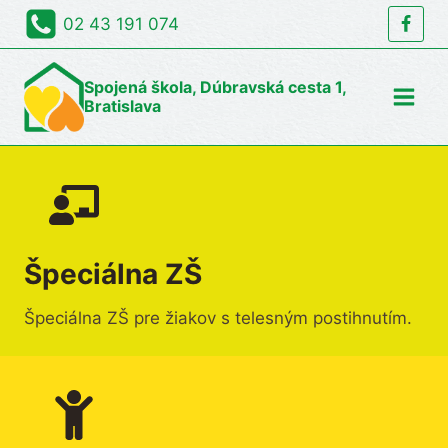
Skip
02 43 191 074
to
content
Spojená škola, Dúbravská cesta 1,
Bratislava
Špeciálna ZŠ
Špeciálna ZŠ pre žiakov s telesným postihnutím.