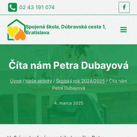
Skip
02 43 191 074
to
content
Spojená škola, Dúbravská cesta 1,
Bratislava
Číta nám Petra Dubayová
Úvod
/
Naše aktivity
/
Školský rok 2024/2025
/
Číta nám
Petra Dubayová
4. marca 2025