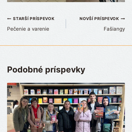
Navigácia
STARŠÍ PRÍSPEVOK
NOVŠÍ PRÍSPEVOK
Pečenie a varenie
Fašiangy
v
článku
Podobné príspevky