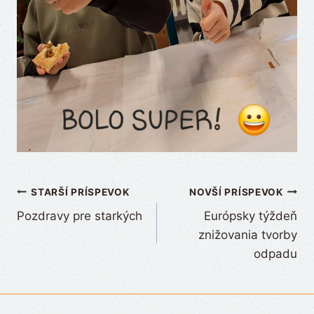
Navigácia
STARŠÍ PRÍSPEVOK
NOVŠÍ PRÍSPEVOK
Pozdravy pre starkých
Európsky týždeň
v
znižovania tvorby
článku
odpadu