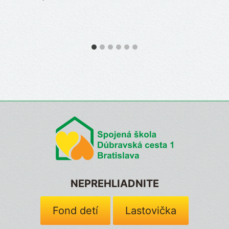
NEPREHLIADNITE
Fond detí
Lastovička