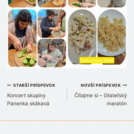
Navigácia
STARŠÍ PRÍSPEVOK
NOVŠÍ PRÍSPEVOK
Koncert skupiny
Čítajme si – čitateľský
v
Panenka skákavá
maratón
článku