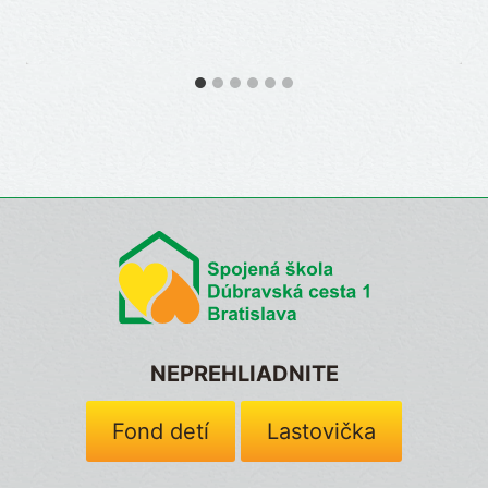
NEPREHLIADNITE
Fond detí
Lastovička