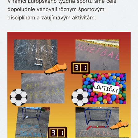
V rámci Európskeho týždňa športu sme celé
dopoludnie venovali rôznym športovým
disciplínam a zaujímavým aktivitám.