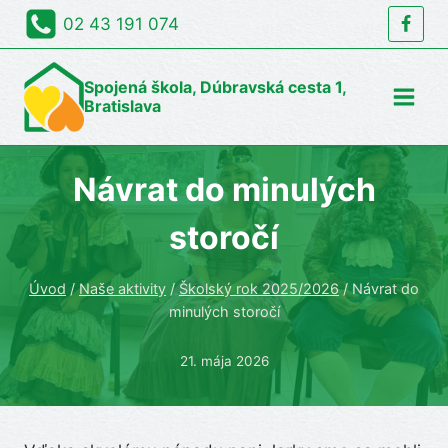
Skip
02 43 191 074
to
content
Spojená škola, Dúbravská cesta 1,
Bratislava
Návrat do minulých
storočí
Úvod
/
Naše aktivity
/
Školský rok 2025/2026
/
Návrat do
minulých storočí
21. mája 2026