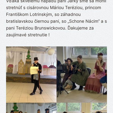
Vďaka skvelému nápadu pani Jarky sme sa mohli
stretnúť s cisárovnou Máriou Teréziou, princom
Františkom Lotrinským, so záhadnou
bratislavskou čiernou pani, so „Schone Nácim“ a s
pani Teréziou Brunswickovou. Ďakujeme za
zaujímavé stretnutie !