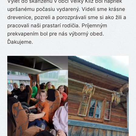
Výlet do skanzenu v obci Veľký Klíž bol napriek
upršanému počasiu vydarený. Videli sme krásne
drevenice, pozreli a porozprávali sme si ako žili a
pracovali naši prastarí rodičia. Príjemným
prekvapením bol pre nás výborný obed.
Ďakujeme.