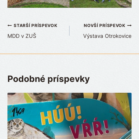
Navigácia
STARŠÍ PRÍSPEVOK
NOVŠÍ PRÍSPEVOK
MDD v ZUŠ
Výstava Otrokovice
v
článku
Podobné príspevky