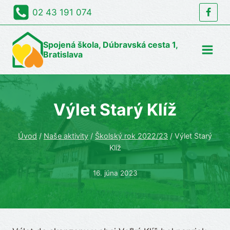
Skip
02 43 191 074
to
content
Spojená škola, Dúbravská cesta 1,
Bratislava
Výlet Starý Klíž
Úvod
/
Naše aktivity
/
Školský rok 2022/23
/
Výlet Starý
Klíž
16. júna 2023