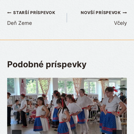
Navigácia
STARŠÍ PRÍSPEVOK
NOVŠÍ PRÍSPEVOK
Deň Zeme
Včely
v
článku
Podobné príspevky