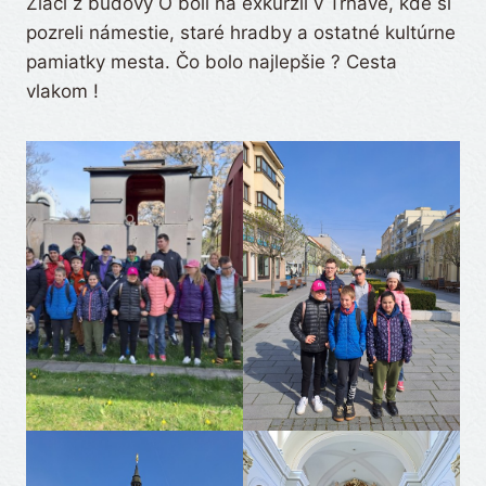
Žiaci z budovy O boli na exkurzii v Trnave, kde si
pozreli námestie, staré hradby a ostatné kultúrne
pamiatky mesta. Čo bolo najlepšie ? Cesta
vlakom !