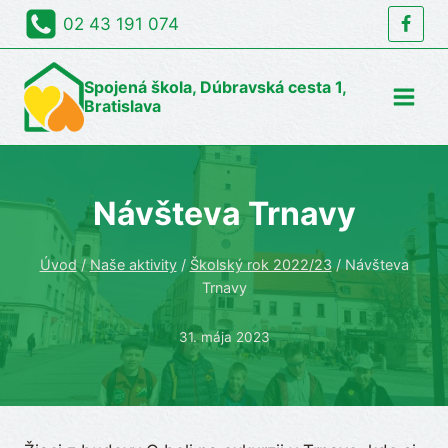
Skip
02 43 191 074
to
content
Spojená škola, Dúbravská cesta 1,
Bratislava
Návšteva Trnavy
Úvod
/
Naše aktivity
/
Školský rok 2022/23
/
Návšteva
Trnavy
31. mája 2023