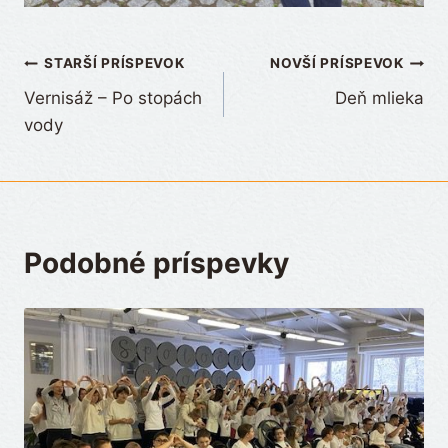
Navigácia
STARŠÍ PRÍSPEVOK
NOVŠÍ PRÍSPEVOK
Vernisáž – Po stopách
Deň mlieka
v
vody
článku
Podobné príspevky