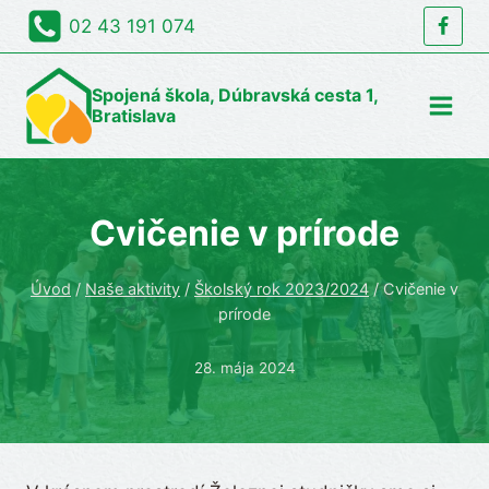
Skip
02 43 191 074
to
content
Spojená škola, Dúbravská cesta 1,
Bratislava
Cvičenie v prírode
Úvod
/
Naše aktivity
/
Školský rok 2023/2024
/
Cvičenie v
prírode
28. mája 2024