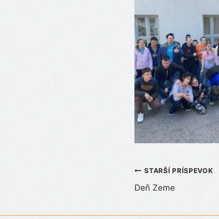
Navigácia
STARŠÍ PRÍSPEVOK
Deň Zeme
v
článku