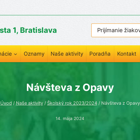
ta 1, Bratislava
Prijímanie žiako
mácie
Oznamy
Naše aktivity
Poradňa
Kontakt
Návšteva z Opavy
Úvod
/
Naše aktivity
/
Školský rok 2023/2024
/
Návšteva z Opavy
14. mája 2024