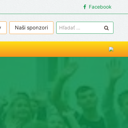
Facebook
Hľadať:
v
Naši sponzori