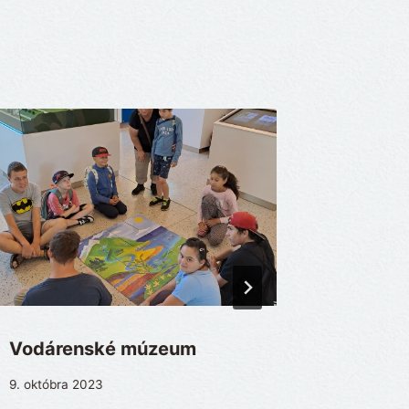
Vodárenské múzeum
Rozlúčk
žiakmi 
9. októbra 2023