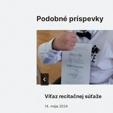
Podobné príspevky
e
Víťaz recitačnej súťaže
14. mája 2024