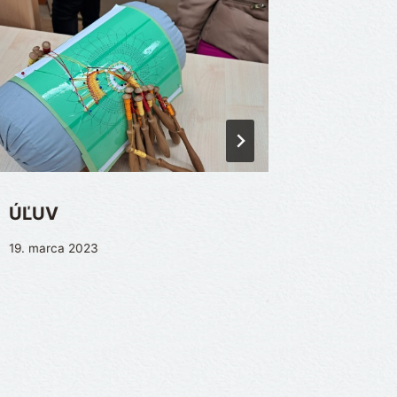
ÚĽUV
Koza r
19. marca 2023
22. marca