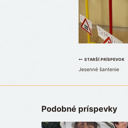
Navigácia
STARŠÍ PRÍSPEVOK
Jesenné šantenie
v
článku
Podobné príspevky