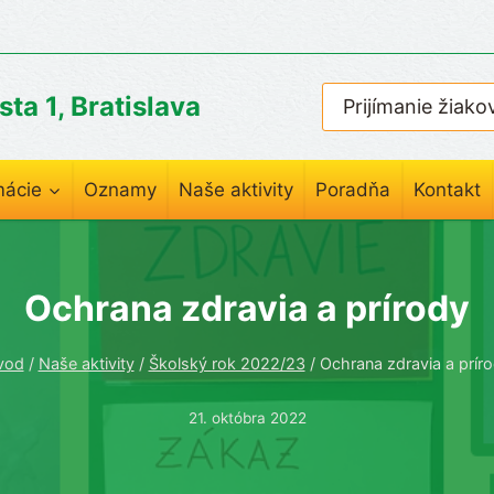
ta 1, Bratislava
Prijímanie žiako
mácie
Oznamy
Naše aktivity
Poradňa
Kontakt
Ochrana zdravia a prírody
vod
/
Naše aktivity
/
Školský rok 2022/23
/
Ochrana zdravia a prír
21. októbra 2022