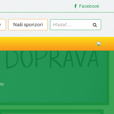
Facebook
Hľadať:
v
Naši sponzori
ody