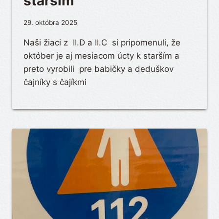
starším
29. októbra 2025
Naši žiaci z II.D a II.C si pripomenuli, že
október je aj mesiacom úcty k starším a
preto vyrobili pre babičky a deduškov
čajníky s čajíkmi