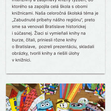
ktorého sa zapojila celá škola s obomi
knižnicami. Naša celoročná školská téma je
„Zabudnuté príbehy nášho regiónu“, preto
sme sa venovali Bratislave historickej
i súčasnej. Žiaci si vymieňali knihy na
burze, čítali, priniesli rôzne knihy
o Bratislave, pozreli prezentáciu, skladali
obrázky, tvorili knihy a riešili úlohy
v knižnici.