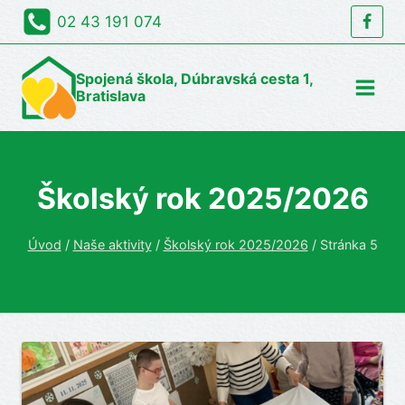
Skip
02 43 191 074
to
content
Spojená škola, Dúbravská cesta 1,
Bratislava
Školský rok 2025/2026
Úvod
/
Naše aktivity
/
Školský rok 2025/2026
/
Stránka 5