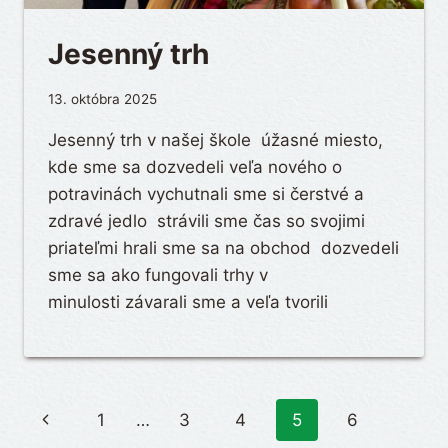
Jesenný trh
13. októbra 2025
Jesenný trh v našej škole úžasné miesto,
kde sme sa dozvedeli veľa nového o
potravinách vychutnali sme si čerstvé a
zdravé jedlo strávili sme čas so svojimi
priateľmi hrali sme sa na obchod dozvedeli
sme sa ako fungovali trhy v
minulosti závarali sme a veľa tvorili
Page
Previous
1
…
3
4
5
6