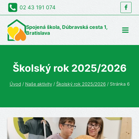
Skip
02 43 191 074
to
content
Spojená škola, Dúbravská cesta 1,
Bratislava
Školský rok 2025/2026
Úvod
/
Naše aktivity
/
Školský rok 2025/2026
/
Stránka 6