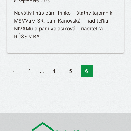
8. septembra 2025
Navštívil nás pán Hrinko – štátny tajomník
MŠVVaM SR, pani Kanovská – riaditeľka
NIVAMu a pani Valašiková – riaditeľka
RÚŠS v BA.
Page
Previous
1
…
4
5
6
navigation
Page