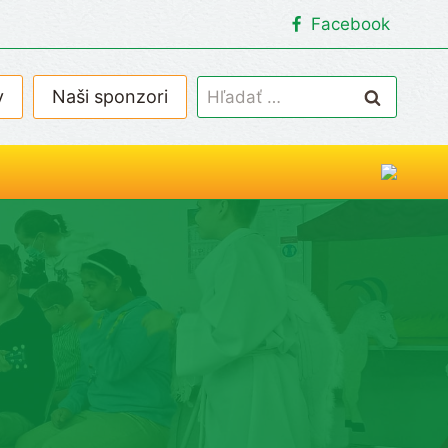
Facebook
Hľadať:
v
Naši sponzori