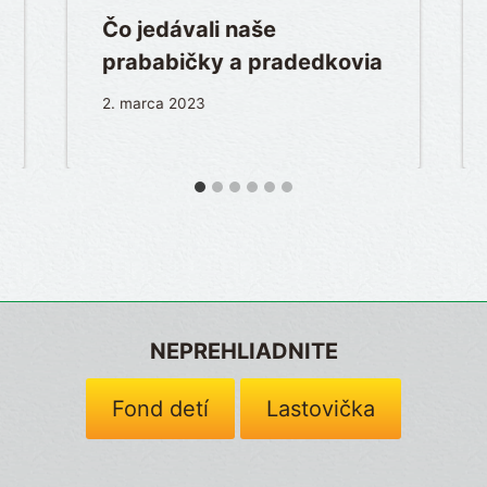
Čo jedávali naše
prababičky a pradedkovia
2. marca 2023
NEPREHLIADNITE
Fond detí
Lastovička