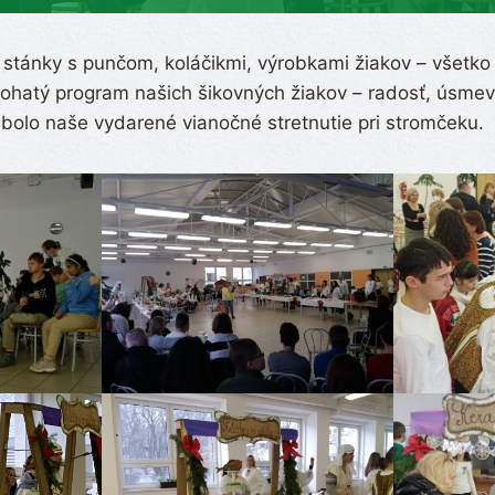
tánky s punčom, koláčikmi, výrobkami žiakov – všetko 
bohatý program našich šikovných žiakov – radosť, úsmev
 bolo naše vydarené vianočné stretnutie pri stromčeku.