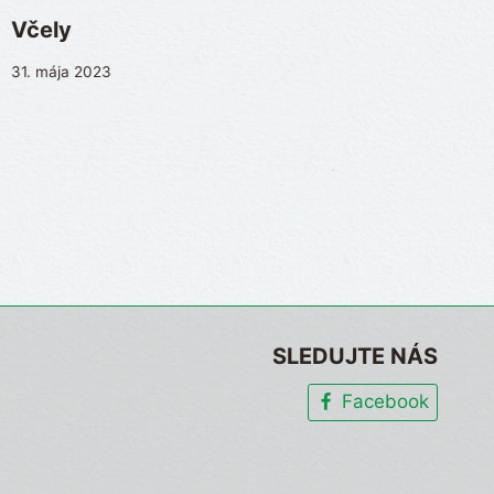
Včely
Jesenn
31. mája 2023
19. októbr
SLEDUJTE NÁS
Facebook