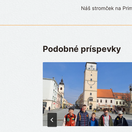
Náš stromček na Pri
v
článku
Podobné príspevky