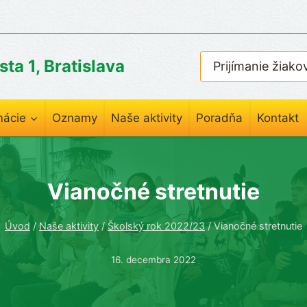
ta 1, Bratislava
Prijímanie žiako
mácie
Oznamy
Naše aktivity
Poradňa
Kontakt
Vianočné stretnutie
Úvod
/
Naše aktivity
/
Školský rok 2022/23
/
Vianočné stretnutie
16. decembra 2022